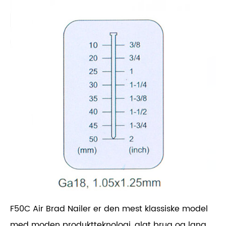
F50C Air Brad Nailer er den mest klassiske model
med moden produktteknologi, glat brug og lang