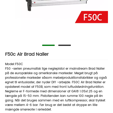
F50c Air Brad Nailer
Model:F50C
F50 -serien pneumatisk lige neglepistol er mainstream Brad Nailer
på de europæiske og amerikanske markeder. Meget brugt på
professionelle markeder såsom møbelproduktionsfabrikker og også
egnet til entusiaster, der nyder DIY -arbejde. F50C Air Brad Nailer er
opdateret model af F50B, som med front luftudstødningsfunktion.
Neglerne er F-formede med dimensioner af GA18 1.05x1.25 og en
længde på 15-50 mm. Pistoltønden kan rumme 100 negle på én
gang. Når det bruges sammen med en luftkompressor, skal trykket
være mellem 4-6 bar. Før brug er det bedst at dryppe en lille
mængde smøreolie i rørleddet.