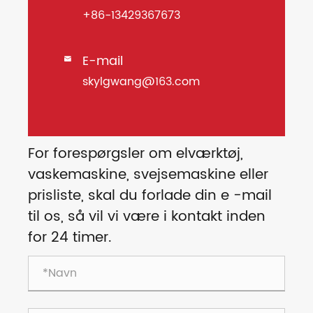
+86-13429367673
E-mail

skylgwang@163.com
For forespørgsler om elværktøj,
vaskemaskine, svejsemaskine eller
prisliste, skal du forlade din e -mail
til os, så vil vi være i kontakt inden
for 24 timer.