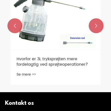


r 3L tryksprøjten mere
ig ved sprøjteoperationer?
>
Kontakt os