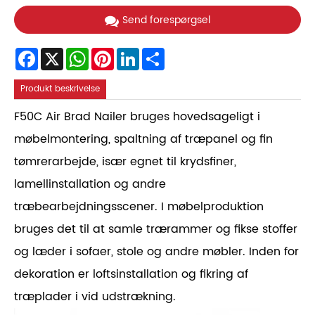
Send forespørgsel
Facebook
X
WhatsApp
Pinterest
LinkedIn
Share
Produkt beskrivelse
F50C Air Brad Nailer bruges hovedsageligt i
møbelmontering, spaltning af træpanel og fin
tømrerarbejde, især egnet til krydsfiner,
lamellinstallation og andre
træbearbejdningsscener. I møbelproduktion
bruges det til at samle trærammer og fikse stoffer
og læder i sofaer, stole og andre møbler. Inden for
dekoration er loftsinstallation og fikring af
træplader i vid udstrækning.