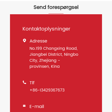
Send forespørgsel
Kontaktoplysninger
Adresse

No.199 Changxing Road,
Jiangbei District, Ningbo
City, Zhejiang -
provinsen, Kina
Tlf

+86-13429367673
E-mail
