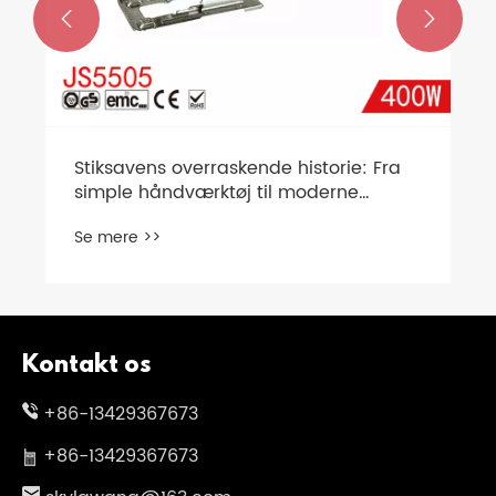


Stiksavens overraskende historie: Fra
simple håndværktøj til moderne
elværktøj
Se mere >>
Kontakt os
+86-13429367673
+86-13429367673