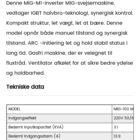
Denne MiG-M1-inverter MiG-svejsemaskine,
vedtager IGBT halvbro-teknologi, synergisk kontrol.
Kompakt struktur, let vægt, let at bære. Denne
model opnår både manuel tilstand og synergisk
tilstand. ARC -initiering let og hold stabil status i
lang tid. Gasfri maskine, der er velegnet til
fluxtråd. Ventilator afkølet for at sikre bedre ydelse
og holdbarhed.
Tekniske data
MODEL
MIG-100 M1
Indgangseffekt
220V 50/60H
Bedømt inputkapacitet (KVA)
3.1
Bedømt indgangsstrøm (A)
13.9