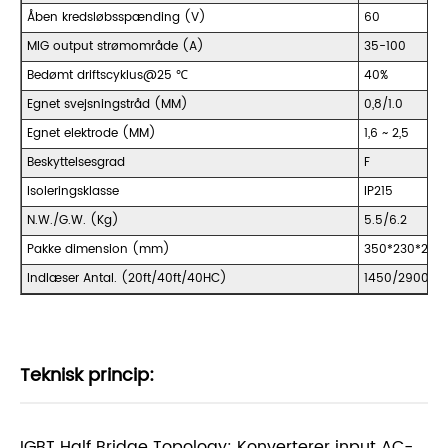
Åben kredsløbsspænding (V)
60
MIG output strømområde (A)
35-100
Bedømt driftscyklus@25 ℃
40%
Egnet svejsningstråd (MM)
0,8/1.0
Egnet elektrode (MM)
1,6 ~ 2,5
Beskyttelsesgrad
F
Isoleringsklasse
IP215
N.W./G.W. (Kg)
5.5/6.2
Pakke dimension (mm)
350*230*240
Indlæser Antal. (20ft/40ft/40HC)
1450/2900/3
Teknisk princip:
IGBT Half Bridge Topology: Konverterer input AC-