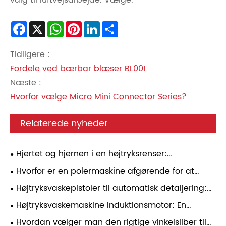
valg til luftvejsarbejde. Vælge.
Facebook
X
WhatsApp
Pinterest
LinkedIn
Share
Tidligere :
Fordele ved bærbar blæser BL001
Næste :
Hvorfor vælge Micro Mini Connector Series?
Relaterede nyheder
Hjertet og hjernen i en højtryksrenser:
induktionsmotor og trykregulator – en praktisk
Hvorfor er en polermaskine afgørende for at
guide
opnå professionelle overfladefinishingsresultater
Højtryksvaskepistoler til automatisk detaljering:
Tryktilpasning, dysevalg og daglig
Højtryksvaskemaskine induktionsmotor: En
brugspålidelighed
omfattende analyse
Hvordan vælger man den rigtige vinkelsliber til