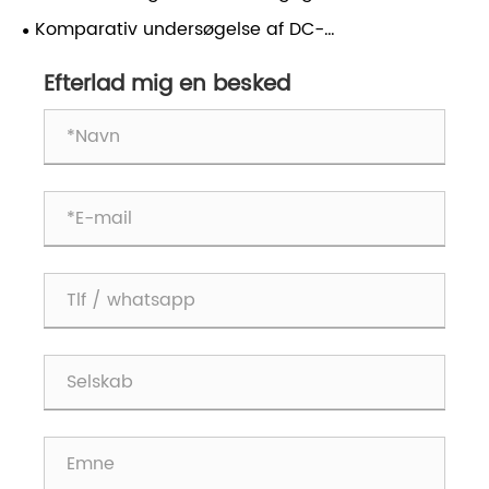
forskellige applikationer?
​Komparativ undersøgelse af DC-
punktsvejsemaskiner med inverterer med andre
Efterlad mig en besked
typer punktsvejsemaskiner