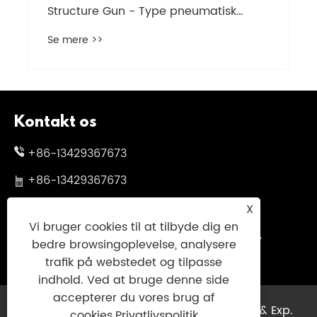
Structure Gun - Type pneumatisk
skruetrækker
Se mere >>
Kontakt os
+86-13429367673
+86-13429367673
skylgwang@163.com
X
Vi bruger cookies til at tilbyde dig en
No.199 Changxing Road, Jiangbei District,
bedre browsingoplevelse, analysere
Ningbo City, Zhejiang -provinsen, Kina
trafik på webstedet og tilpasse
indhold. Ved at bruge denne side
accepterer du vores brug af
Copyright © 2025 Ningbo Genuinsky Imp. & Exp.
cookies.
Privatlivspolitik