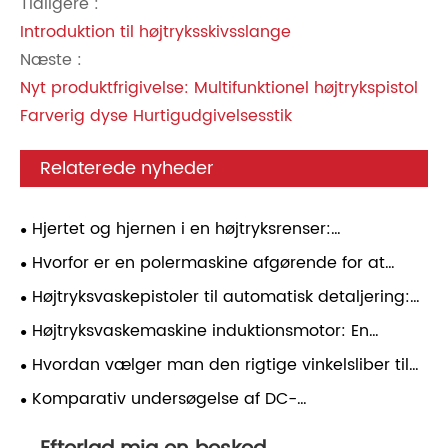
Tidligere :
Introduktion til højtryksskivsslange
Næste :
Nyt produktfrigivelse: Multifunktionel højtrykspistol
Farverig dyse Hurtigudgivelsesstik
Relaterede nyheder
Hjertet og hjernen i en højtryksrenser:
induktionsmotor og trykregulator – en praktisk
Hvorfor er en polermaskine afgørende for at
guide
opnå professionelle overfladefinishingsresultater
Højtryksvaskepistoler til automatisk detaljering:
Tryktilpasning, dysevalg og daglig
Højtryksvaskemaskine induktionsmotor: En
brugspålidelighed
omfattende analyse
Hvordan vælger man den rigtige vinkelsliber til
forskellige applikationer?
​Komparativ undersøgelse af DC-
punktsvejsemaskiner med inverterer med andre
typer punktsvejsemaskiner