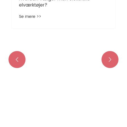
skruetrækker på pistolstypen?
Se mere >>

