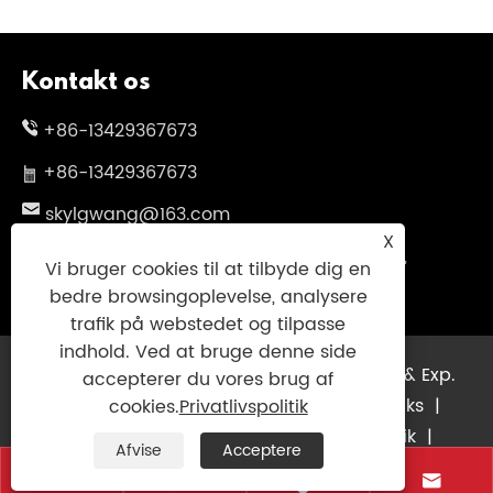
Kontakt os
+86-13429367673
+86-13429367673
skylgwang@163.com
X
No.199 Changxing Road, Jiangbei District,
Vi bruger cookies til at tilbyde dig en
Ningbo City, Zhejiang -provinsen, Kina
bedre browsingoplevelse, analysere
trafik på webstedet og tilpasse
indhold. Ved at bruge denne side
Copyright © 2025 Ningbo Genuinsky Imp. & Exp.
accepterer du vores brug af
Co., Ltd. Alle rettigheder forbeholdes.
Links
|
cookies.
Privatlivspolitik
Sitemap
|
RSS
|
XML
|
Privatlivspolitik
|
Afvise
Acceptere



