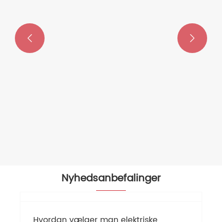


Nyhedsanbefalinger
Hvorfor vælge en pneumatisk