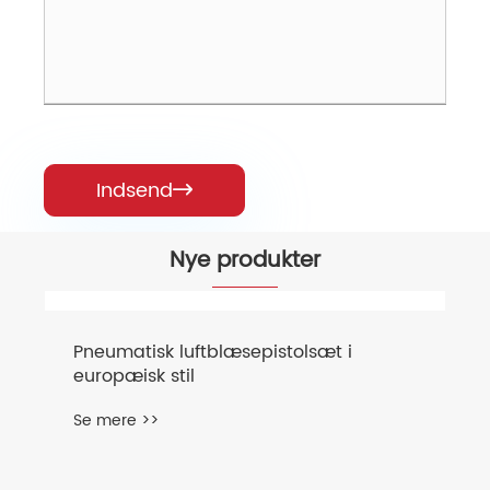
Indsend

Nye produkter
MMA Inverter Welder IGBT ARC M8
Se mere >>