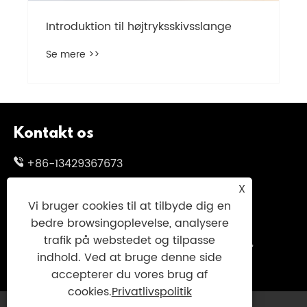
Introduktion til højtryksskivsslange
Se mere >>
Kontakt os
+86-13429367673
X
+86-13429367673
Vi bruger cookies til at tilbyde dig en
skylgwang@163.com
bedre browsingoplevelse, analysere
trafik på webstedet og tilpasse
No.199 Changxing Road, Jiangbei District,
indhold. Ved at bruge denne side
Ningbo City, Zhejiang -provinsen, Kina
accepterer du vores brug af
cookies.
Privatlivspolitik