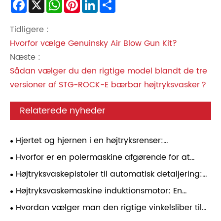
Facebook
X
WhatsApp
Pinterest
LinkedIn
Share
Tidligere :
Hvorfor vælge Genuinsky Air Blow Gun Kit?
Næste :
Sådan vælger du den rigtige model blandt de tre
versioner af STG-ROCK-E bærbar højtryksvasker？
Relaterede nyheder
Hjertet og hjernen i en højtryksrenser:
induktionsmotor og trykregulator – en praktisk
Hvorfor er en polermaskine afgørende for at
guide
opnå professionelle overfladefinishingsresultater
Højtryksvaskepistoler til automatisk detaljering:
Tryktilpasning, dysevalg og daglig
Højtryksvaskemaskine induktionsmotor: En
brugspålidelighed
omfattende analyse
Hvordan vælger man den rigtige vinkelsliber til
forskellige applikationer?