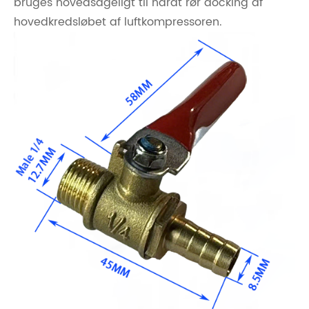
bruges hovedsageligt til hårdt rør docking af
hovedkredsløbet af luftkompressoren.