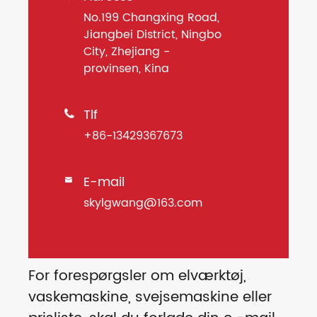
No.199 Changxing Road,
Jiangbei District, Ningbo
City, Zhejiang -
provinsen, Kina
Tlf

+86-13429367673
E-mail

skylgwang@163.com
For forespørgsler om elværktøj,
vaskemaskine, svejsemaskine eller