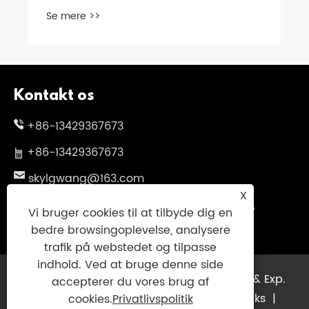
Se mere >>
Kontakt os
+86-13429367673
+86-13429367673
skylgwang@163.com
X
No.199 Changxing Road, Jiangbei District,
Vi bruger cookies til at tilbyde dig en
Ningbo City, Zhejiang -provinsen, Kina
bedre browsingoplevelse, analysere
trafik på webstedet og tilpasse
indhold. Ved at bruge denne side
Copyright © 2025 Ningbo Genuinsky Imp. & Exp.
accepterer du vores brug af
Co., Ltd. Alle rettigheder forbeholdes.
Links
|
cookies.
Privatlivspolitik