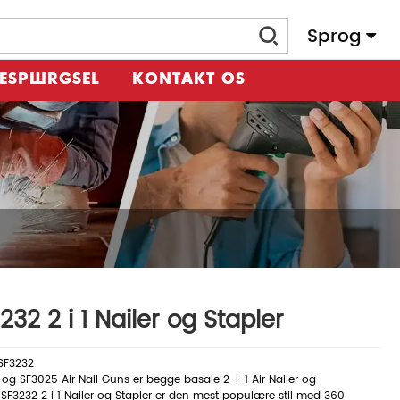
Sprog
RESPØRGSEL
KONTAKT OS
232 2 i 1 Nailer og Stapler
SF3232
og SF3025 Air Nail Guns er begge basale 2-i-1 Air Nailer og
.SF3232 2 i 1 Nailer og Stapler er den mest populære stil med 360