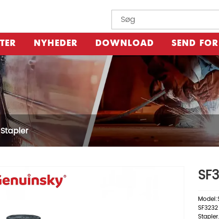
TER
NYHEDER
DOWNLOAD
SEND FO
 Stapler
SF3
Model:
SF3232 
Stapler