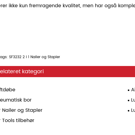
erer ikke kun fremragende kvalitet, men har også komple
ags: SF3232 2 i 1 Nailer og Stapler
elateret kategori
ftdøbe
A
eumatisk bor
L
r Nailer og Stapler
L
r Tools tilbehør