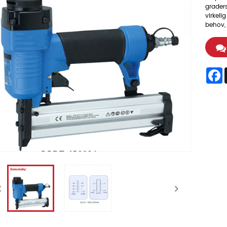
graders
virkeli
behov,
F