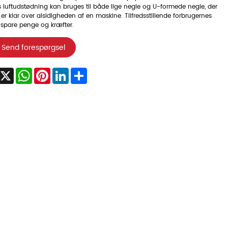
 luftudstødning kan bruges til både lige negle og U-formede negle, der
g er klar over alsidigheden af en maskine. Tilfredsstillende forbrugernes
 spare penge og kræfter.
Send forespørgsel
acebook
X
WhatsApp
Pinterest
LinkedIn
Share