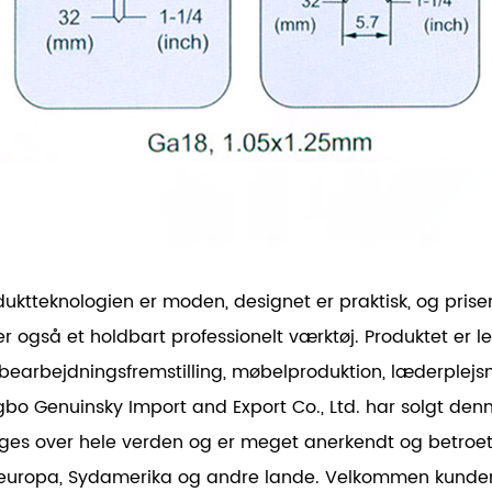
duktteknologien er moden, designet er praktisk, og pri
er også et holdbart professionelt værktøj. Produktet er 
bearbejdningsfremstilling, møbelproduktion, læderplejsn
gbo Genuinsky Import and Export Co., Ltd. har solgt denn
ges over hele verden og er meget anerkendt og betroet 
europa, Sydamerika og andre lande. Velkommen kunder fr