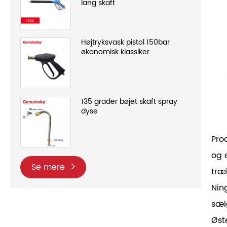
lang skaft
Højtryksvask pistol 150bar
økonomisk klassiker
135 grader bøjet skaft spray
dyse
Pro
og 
Se mere
træ
Nin
sæl
Øst