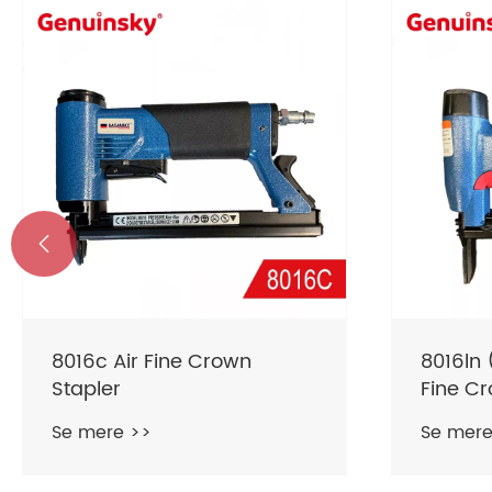

8016c Air Fine Crown
8016ln 
Stapler
Fine Cr
Se mere >>
Se mere