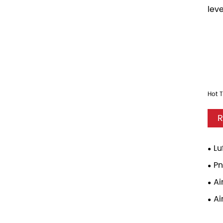
lev
Hot T
R
Lu
Pn
Ai
Ai