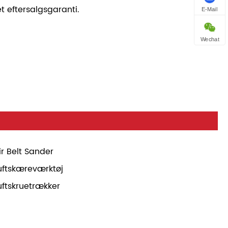
t eftersalgsgaranti.
E-Mail
Wechat
ir Belt Sander
uftskæreværktøj
uftskruetrækker