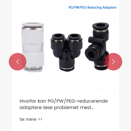


Hvorfor kan PG/PW/PEG-reducerende
adaptere løse problemet med
væsketransport i industrielle
Se mere >>
scenarier?