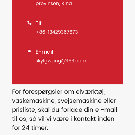
provinsen, Kina
Tlf

+86-13429367673
E-mail

skylgwang@163.com
For forespørgsler om elværktøj,
vaskemaskine, svejsemaskine eller
prisliste, skal du forlade din e -mail
til os, så vil vi være i kontakt inden
for 24 timer.