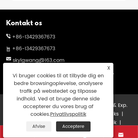
Kontakt os
+86-13429367673
+86-13429367673
skylgwang@163.com
X
No.199 Changxing Road, Jiangbei District,
Vi bruger cookies til at tilbyde dig en
Ningbo City, Zhejiang -provinsen, Kina
bedre browsingoplevelse, analysere
trafik på webstedet og tilpasse
indhold. Ved at bruge denne side
Copyright © 2025 Ningbo Genuinsky Imp. & Exp.
accepterer du vores brug af
Co., Ltd. Alle rettigheder forbeholdes.
Links
|
cookies.
Privatlivspolitik
Sitemap
|
RSS
|
XML
|
Privatlivspolitik
|
Afvise
Acceptere



