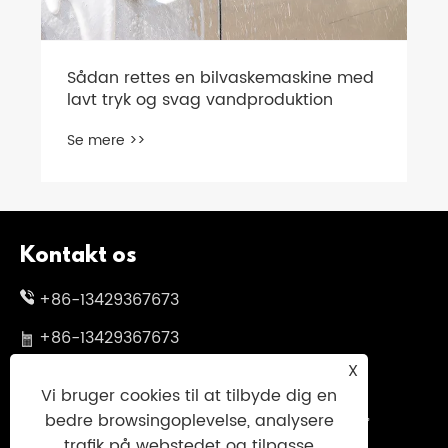
Sådan rettes en bilvaskemaskine med
lavt tryk og svag vandproduktion
Se mere >>
Kontakt os
+86-13429367673
+86-13429367673
X
skylgwang@163.com
Vi bruger cookies til at tilbyde dig en
No.199 Changxing Road, Jiangbei District,
bedre browsingoplevelse, analysere
Ningbo City, Zhejiang -provinsen, Kina
trafik på webstedet og tilpasse